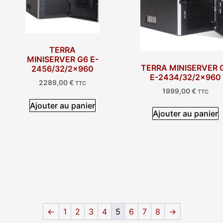
TERRA
MINISERVER G6 E-
TERRA MINISERVER 
2456/32/2×960
E-2434/32/2×960
2289,00
€
TTC
1999,00
€
TTC
Ajouter au panier
Ajouter au panier
←
1
2
3
4
5
6
7
8
→