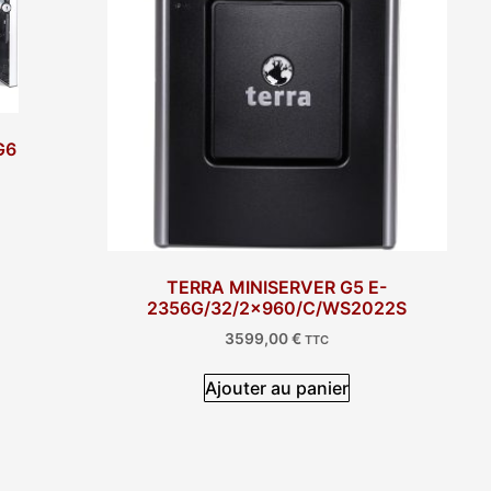
G6
TERRA MINISERVER G5 E-
2356G/32/2×960/C/WS2022S
3599,00
€
TTC
Ajouter au panier