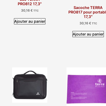
PRO812 17,3″
Sacoche TERRA
30,16
€
TTC
PRO817 pour portab
17,3″
Ajouter au panier
30,16
€
TTC
Ajouter au panier