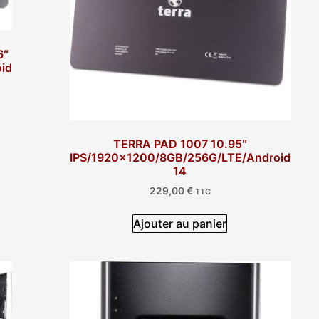
6″
id
TERRA PAD 1007 10.95″
IPS/1920×1200/8GB/256G/LTE/Android
14
229,00
€
TTC
Ajouter au panier