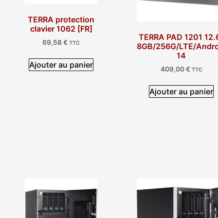
TERRA protection
clavier 1062 [FR]
TERRA PAD 1201 12.
69,58
€
TTC
8GB/256G/LTE/Andro
14
Ajouter au panier
409,00
€
TTC
Ajouter au panier