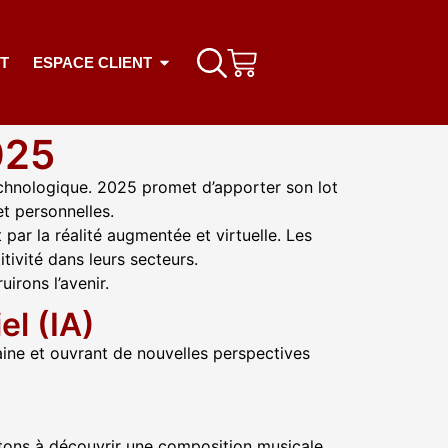
T
ESPACE CLIENT
025
echnologique. 2025 promet d’apporter son lot
t personnelles.
t par la réalité augmentée et virtuelle.
Les
tivité dans leurs secteurs.
irons l’avenir.
el (IA)
umaine et ouvrant de nouvelles perspectives
itons à découvrir une composition musicale,