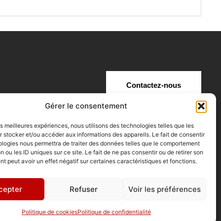
Contactez-nous
Gérer le consentement
n
A Propos
e
Mentions légales
les meilleures expériences, nous utilisons des technologies telles que les
 stocker et/ou accéder aux informations des appareils. Le fait de consentir
te
CGV
ologies nous permettra de traiter des données telles que le comportement
n ou les ID uniques sur ce site. Le fait de ne pas consentir ou de retirer son
r
Politique de confidentialité
 peut avoir un effet négatif sur certaines caractéristiques et fonctions.
Retour et remboursement
cepter
Refuser
Voir les préférences
Politique de cookies
Politique de confidentialité