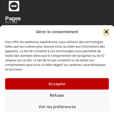
Pages
Accueil
Création de site internet
Gérer le consentement
Maintenance
Pour offrir les meilleures expériences, nous utilisons des technologies
Réglement en Ligne
telles que les cookies pour stocker et/ou accéder aux informations des
Magasin
appareils. Le fait de consentir à ces technologies nous permettra de
La Boutique
traiter des données telles que le comportement de navigation ou les ID
Mon Compte
uniques sur ce site. Le fait de ne pas consentir ou de retirer son
consentement peut avoir un effet négatif sur certaines caractéristiques
Mon Panier
et fonctions.
L'actualité
A Propos
Mentions légales
Accepter
CGV
Refuser
Politique de confidentialité
Retour et remboursement
Voir les préférences