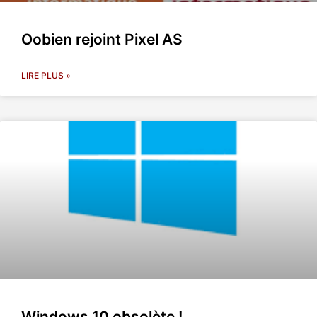
Oobien rejoint Pixel AS
LIRE PLUS »
Windows 10 obsolète !